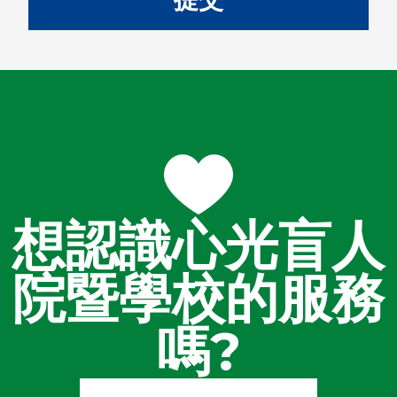
想認識心光盲人
院暨學校的服務
嗎?