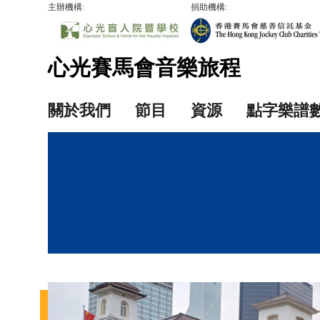
主辦機構:
捐助機構:
心光賽馬會音樂旅程
關於我們
節目
資源
點字樂譜