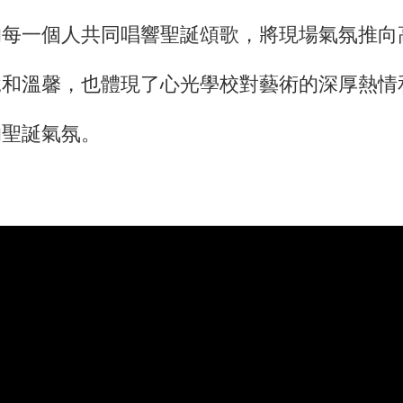
每一個人共同唱響聖誕頌歌，將現場氣氛推向
悅和溫馨，也體現了心光學校對藝術的深厚熱情
的聖誕氣氛。