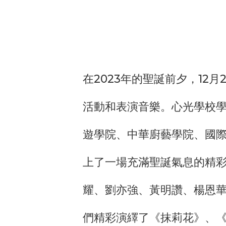
在2023年的聖誕前夕，1
活動和表演音樂。心光學校學
遊學院、中華廚藝學院、國
上了一場充滿聖誕氣息的精彩
耀、劉亦強、黃明讚、楊恩
們精彩演繹了《抹莉花》、