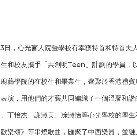
2月23日，心光盲人院暨學校有幸獲特首和特首
生和校友攜手「共創明Teen」計劃的學員，
際廚藝學院的在校生和畢業生，齊聚於香港禮賓
表演，用他們的才藝共同編織了一個溫馨和諧
華、丁怡杰、謝淑美、凃淑怡等心光學校的學生
《歡樂頌》等串燒歌曲，匯聚了中西樂器，並融