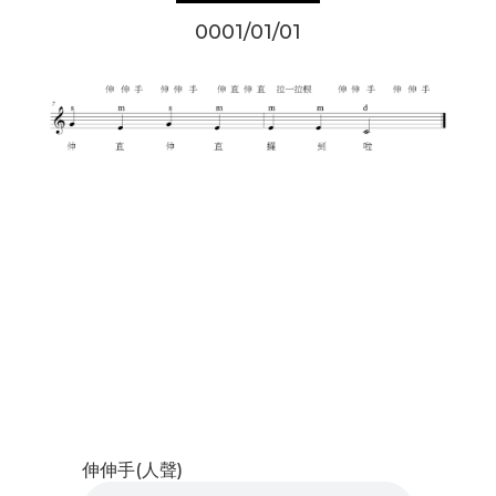
0001/01/01
伸伸手(人聲)