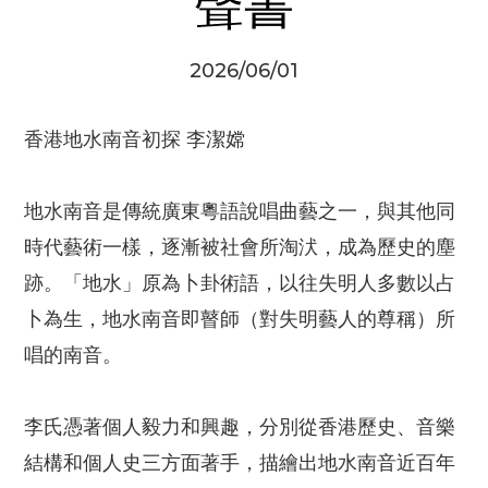
聲書
2026/06/01
香港地水南音初探 李潔嫦
地水南音是傳統廣東粵語說唱曲藝之一，與其他同
時代藝術一樣，逐漸被社會所淘汱，成為歷史的塵
跡。「地水」原為卜卦術語，以往失明人多數以占
卜為生，地水南音即瞽師（對失明藝人的尊稱）所
唱的南音。
李氏憑著個人毅力和興趣，分別從香港歷史、音樂
結構和個人史三方面著手，描繪出地水南音近百年